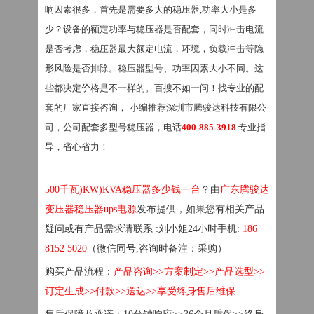
响因素很多，首先是需要多大的稳压器
,功率大小是多
少？设备的额定功率与稳压器是否配套，同时冲击电流
是否考虑，稳压器最大额定电流，环境，负载冲击等隐
形风险是否排除。稳压器型号、功率因素大小不同。这
些都决定价格是不一样的。百搜不如一问！找专业的配
套的厂家直接咨询，
小编推荐深圳市腾骏达科技有限公
司，公司配套多型号稳压器，电话
400-885-3918
.专业指
导，省心省力！
500千瓦)KW)KVA稳压器多少钱一台
？由
广东腾骏达
变压器稳压器
ups电源
发布提供，如果您有相关产品
疑问或有产品需求请联系
:刘小姐24小时手机:
186
8152 5020
（微信同号
,咨询时备注：采购）
购买产品流程：
产品咨询
>>方案制定>>产品选型>>
订定生成>>付款>>送达>>享受终身售后维保