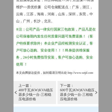
售后保障及承诺：
10分钟响应>>36个月质保>>终身
维护>>质优价廉 公司仓储配送点：广东，浙江，
云南，江苏，海南，河南，山东，深圳，东莞，中
山，广州，长沙，北京。
®注：公司产品一律实行国家三包政策，产品凡是在
公司保修期内发生任何质量问题可免费退换！（客
户特殊要求除外）本企业产品经检测安全认证，客
户可放心选购、安全使用！！！终身提供维保服
务，24小时免费指导安装，客户可放心选购、安全
使用 ！
本文由腾骏达提供，如转载请注明出处
:http://www.sztjd.com
上一篇：
下一篇：
400千瓦)KW)KVA稳压
600千瓦)KW)KVA稳压
器多少钱一台-三相稳
器多少钱一台-三相稳
压电源价格
压电源价格