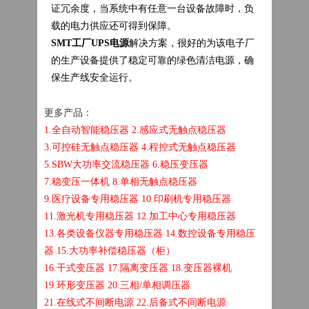
证冗余度，当系统中有任意一台设备故障时，负
载的电力供应还可得到保障。
SMT工厂UPS电源
解决方案，很好的为该电子厂
的生产设备提供了稳定可靠的绿色清洁电源，确
保生产线安全运行。
更多产品：
1.全自动智能稳压器
2.感应式无触点稳压器
3.可控硅无触点稳压器
4.程控式无触点稳压器
5.SBW大功率交流稳压器
6.稳压变压器
7.稳变压一体机
8.单相无触点稳压器
9.医疗设备专用稳压器
10.印刷机专用稳压器
11.激光机专用稳压器
12.加工中心专用稳压器
13.各类设备仪器专用稳压器
14.数控设备专用稳压
器
15.大功率补偿稳压器（柜）
16.干式变压器
17.隔离变压器
18.变压器裸机
19.环形变压器
20.三相/单相调压器
21.在线式不间断电源
22.后备式不间断电源